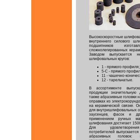
Высокоскоростные шлифова
внутреннего силового шл
подшипников изгота
сложнолегированных керами
Заводом выпускается не
шлифовальных кругов:
1 - прямого профиля;
5-C - прямого профил
11 - чашечно-коничес
12 - тарельчатые.
В ассортименте выпуск
продукции значительную
также абразивные головки 
оправках из электрокорунд
на керамической связке. О
для внутришлифовальных о
заусенцев, фасок и д
применением ручных ма
шлифования достигает 1500
Для удовлетворени
потребителей выпускается 
абразивных головок: ци