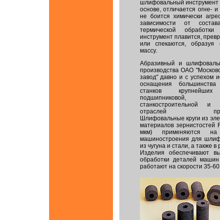
шлифовальный инструмент 
основе, отличается огне- и
не боится химически агре
зависимости от соста
термической обработки
инструмент плавится, превр
или спекаются, образуя
массу.
Абразивный и шлифоваль
производства ОАО "Москов
завод" давно и с успехом 
оснащения большинства
станков крупнейших
подшипниковой, авт
станкостроительной и 
отраслей промыш
Шлифовальные круги из эле
материалов зернистостей F
мкм) применяются на 
машиностроения для шлиф
из чугуна и стали, а также 
Изделия обеспечивают вы
обработки деталей машин
работают на скорости 35-60 