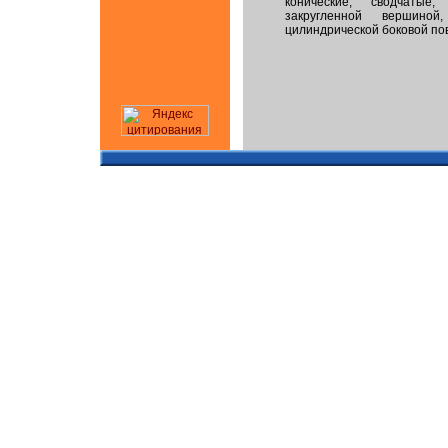
конические, сводчатые,
закругленной вершино
цилиндрической боковой по