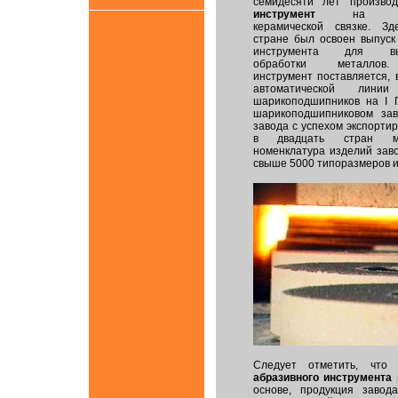
семидесяти лет произв
инструмент
на неорг
керамической связке. З
стране был освоен выпус
инструмента для высо
обработки металлов
инструмент поставляется, 
автоматической линии
шарикоподшипников на I 
шарикоподшипниковом зав
завода с успехом экспорти
в двадцать стран м
номенклатура изделий зав
свыше 5000 типоразмеров и
Следует отметить, что
абразивного инструмента
н
основе, продукция завод