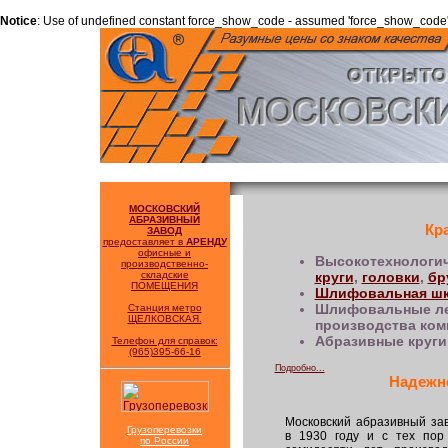
Notice
: Use of undefined constant force_show_code - assumed 'force_show_code'
МОСКОВСКИЙ
АБРАЗИВНЫЙ
Кр
ЗАВОД
предоставляет в
АРЕНДУ
офисные и
Высокотехнологич
производственно-
складские
круги
,
головки
,
бр
ПОМЕЩЕНИЯ
Шлифовальная шк
Шлифовальные лен
Станция метро
ЩЕЛКОВСКАЯ.
производства ком
Абразивные круги 
Телефон для справок:
(965)395-66-16
Подробно...
Надежно
Московский абразивный за
Грузоперевозки
в 1930 году и с тех пор
по России